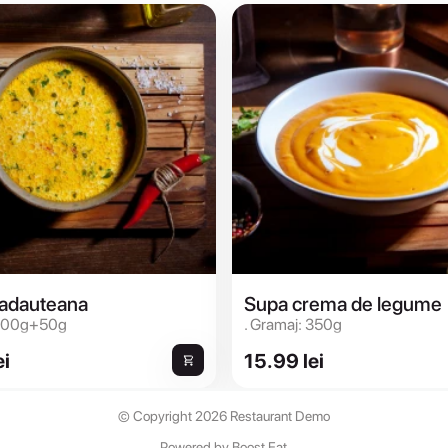
radauteana
Supa crema de legume
 300g+50g
. Gramaj: 350g
ei
15.99 lei
© Copyright 2026 Restaurant Demo
Powered by Boost Eat