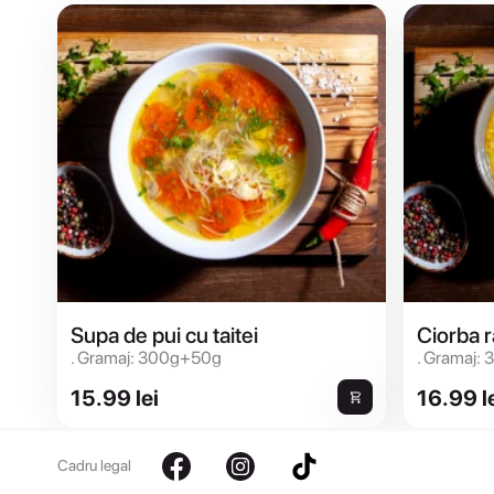
Supa de pui cu taitei
Ciorba 
. Gramaj: 300g+50g
. Gramaj:
15.99 lei
16.99 l
Cadru legal