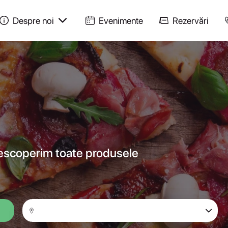
Despre noi
Evenimente
Rezervări
descoperim toate produsele